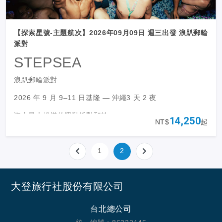
【探索星號-主題航次】2026年09月09日 週三出發 浪趴郵輪
派對
STEPSEA
浪趴郵輪派對
2026 年 9 月 9–11 日基隆 — 沖繩3 天 2 夜
海上最大規模的運動派對郵輪 ——
14,250
NT$
起
電音 × 健身 × 音樂
，三天兩夜
1
2
大登旅行社股份有限公司
台北總公司