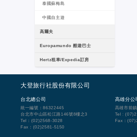
泰國蘇梅島
中國自主遊
高爾夫
Europamundo 酷遊巴士
Hertz租車/Expedia訂房
大登旅行社股份有限公司
台北總公司
高雄分公
統一編號：86322445
高雄市前鎮
台北市中山區松江路146號8樓之3
Tel : (07)
Tel：(02)2568-3028
Fax：(07)
Fax：(02)2581-5150