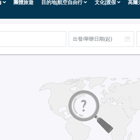
輪
團體旅遊
目的地|航空自由行
文化|渡假
高爾