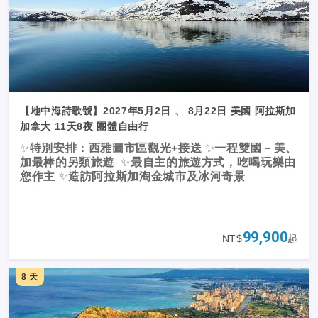
【地中海詩歌號】2027年5月2日 、 8月22日 美國 阿拉斯加
加拿大 11天8夜 團體自由行
✨
特別安排：西雅圖市區觀光+接送
✨
一程雙國－美、
加最棒的另類旅遊
✨
最自主的旅遊方式，吃喝玩樂由
您作主
✨
造訪阿拉斯加淘金城市及冰河奇景
99,900
NT$
起
8 天