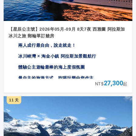
【星辰公主號】2026年05月-09月 8天7夜 西雅圖 阿拉斯加
冰川之旅 郵輪單訂艙房
兩人成行最自由，說走就走！
冰川峽灣 × 淘金小鎮 阿拉斯加景觀航行
體驗公主遊輪最棒的海上度假氛圍
最自主的旅遊方式，吃喝玩樂由您作主
27,300
NT$
起
白天觀光，夜晚航行，最善盡您的旅遊時間
24
小時海上不夜城，見證最佳慢活
11 天