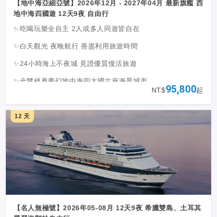
【地中海亞細亞號】2026年12月 - 2027年04月 最新旗艦 西
地中海四國遊 12天9夜 自由行
✨吃喝玩樂全自主 2人或多人同遊皆自在
✨白天觀光 夜晚航行 善盡利用旅遊時間
✨24小時海上不夜城 見證優質慢活旅遊
✨全覽經典夢幻地中海四大國六座海景城市
95,800
NT$
起
✨感受義大利、西班牙、法國熱情奔放時尚魅力
✨全新21.5萬噸亞細亞號 顛覆豪華旗艦船隊
12 天
【名人無極號】2026年05-08月 12天9夜 希臘雙島、土耳其