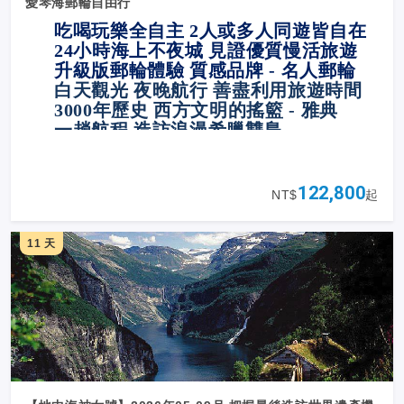
愛琴海郵輪自由行
吃喝玩樂全自主 2人或多人同遊皆自在
24
小時海上不夜城 見證優質慢活旅遊
升級版郵輪體驗 質感品牌 - 名人郵輪
白天觀光 夜晚航行 善盡利用旅遊時間
3000
年歷史 西方文明的搖籃 - 雅典
一趟航程 造訪浪漫希臘雙島
122,800
NT$
起
11 天