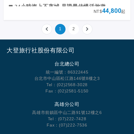
◼ 24小時海上不夜城 見證最佳慢活旅遊
44,800
NT$
起
◼ 深度玩遍「郵輪+新加坡」顛覆想像極限
1
2
大登旅行社股份有限公司
台北總公司
統一編號：86322445
台北市中山區松江路146號8樓之3
Tel：(02)2568-3028
Fax：(02)2581-5150
高雄分公司
高雄市前鎮區中山二路91號12樓之6
Tel : (07)222-7428
Fax：(07)222-7536