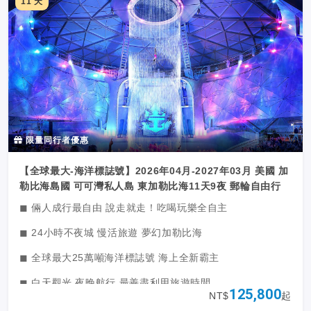
✨一次可能改變人生的體驗 帶回滿載的記憶
11 天
限量同行者優惠
【全球最大-海洋標誌號】2026年04月-2027年03月 美國 加
勒比海島國 可可灣私人島 東加勒比海11天9夜 郵輪自由行
◼ 倆人成行最自由 說走就走！吃喝玩樂全自主
◼ 24小時不夜城 慢活旅遊 夢幻加勒比海
◼ 全球最大25萬噸海洋標誌號 海上全新霸主
◼ 白天觀光 夜晚航行 最善盡利用旅遊時間
125,800
NT$
起
◼ 在皇家加勒比私人島嶼 度過完美悠閒的一天