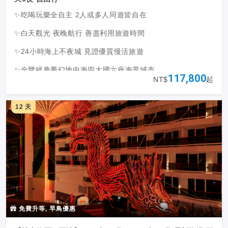
✨吃喝玩樂全自主 2人或多人同遊皆自在
✨白天觀光 夜晚航行 善盡利用旅遊時間
✨24小時海上不夜城 見證優質慢活旅遊
✨全覽經典夢幻地中海四大國六座海景城市
117,800
NT$
起
✨感受義大利、西班牙、法國熱情奔放時尚魅力
✨全新21.5萬噸歐羅巴號 顛覆豪華旗艦船隊
12 天
免費升等, 早鳥優惠