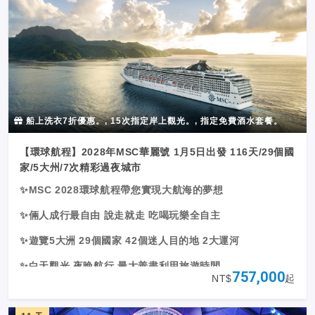
船上洗衣7折優惠。, 15次指定岸上觀光。, 指定免費酒水套餐。
【環球航程】2028年MSC華麗號 1月5日出發 116天/29個國
家/5大州/7次精彩過夜城市
✨MSC 2028環球航程帶您實現大航海的夢想
✨倆人成行最自由 說走就走 吃喝玩樂全自主
✨遊覽5大洲 29個國家 42個迷人目的地 2大運河
✨白天觀光 夜晚航行 最大善盡利用旅遊時間
757,000
NT$
起
✨24小時不夜城 慢活悠閒或刺激爆點都可滿足