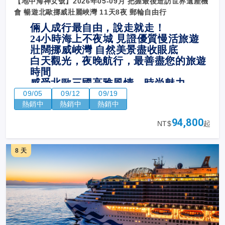
【地中海神女號】2026年05-09月 把握最後造訪世界遺產機
會 暢遊北歐挪威壯麗峽灣 11天8夜 郵輪自由行
倆人成行最自由，說走就走！
24
小時海上不夜城 見證優質慢活旅遊
壯闊挪威峽灣 自然美景盡收眼底
白天觀光，夜晚航行，最善盡您的旅遊
時間
感受北歐三國高雅風情、時尚魅力
全新18萬噸神女號，質感海上渡假城堡
09/05
09/12
09/19
熱銷中
熱銷中
熱銷中
94,800
NT$
起
8 天