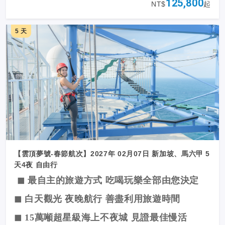
125,800
NT$
起
◼ 在皇家加勒比私人島嶼 度過完美悠閒的一天
◼ 璀璨魅力陽光及瑪雅古文明結合之人氣航線
5 天
【雲頂夢號-春節航次】2027年 02月07日 新加坡、馬六甲 5
天4夜 自由行
◼ 最自主的旅遊方式 吃喝玩樂全部由您決定
◼ 白天觀光 夜晚航行 善盡利用旅遊時間
◼ 15萬噸超星級海上不夜城 見證最佳慢活