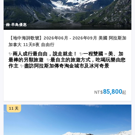
早鳥優惠
【地中海詩歌號】2026年06月 - 2026年09月 美國 阿拉斯加
加拿大 11天8夜 自由行
✨
兩人成行最自由，說走就走！
✨
一程雙國－美、加
最棒的另類旅遊
✨
最自主的旅遊方式，吃喝玩樂由您
作主
✨
盡訪阿拉斯加傳奇淘金城市及冰河奇景
85,800
NT$
起
11 天