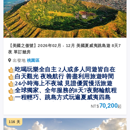
【美國之傲號】2026年02月 - 12月 美國夏威夷跳島遊 8天7
夜 單訂艙房
出發地
桃園區
吃喝玩樂全自主 2人或多人同遊皆自在
白天觀光 夜晚航行 善盡利用旅遊時間
24
小時海上不夜城 見證優質慢活旅遊
全球獨家、全年服務的8天7夜郵輪航程
一程輕巧、跳島方式玩遍夏威夷四島
最
自主的旅遊方式，吃喝玩樂由您作主
70,200
NT$
起
116 天