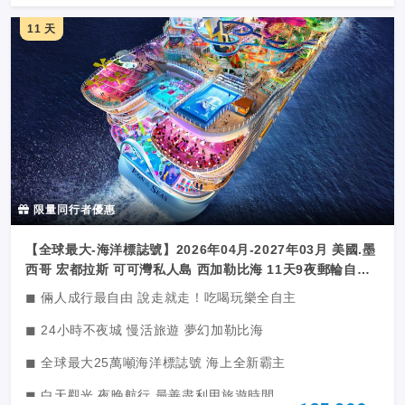
◼ 結合璀璨陽光及加勒比海秘境島國人氣航線
11 天
限量同行者優惠
【全球最大-海洋標誌號】2026年04月-2027年03月 美國.墨
西哥 宏都拉斯 可可灣私人島 西加勒比海 11天9夜郵輪自由
行
◼ 倆人成行最自由 說走就走！吃喝玩樂全自主
◼ 24小時不夜城 慢活旅遊 夢幻加勒比海
◼ 全球最大25萬噸海洋標誌號 海上全新霸主
◼ 白天觀光 夜晚航行 最善盡利用旅遊時間