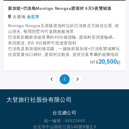
新加坡+巴淡島Montigo Nongsa渡假村 6天5夜雙城遊
出發地
台北市
Montigo Nongsa五星級渡假村位於巴淡島北方絕佳位置, 依
山傍水, 每間別墅均可遠眺無敵海景
巴淡島距離新加坡搭乘約40分鐘渡輪, 渡假村安排渡輪碼頭
來回接送, 約5-8分鐘即可抵達渡假村
巴淡島是新加坡的後花園 , 一趟旅程新加坡+巴淡島雙城爽玩
住宿質量佳口碑好, 渡假村活動多, 提供兒童專屬的遊樂地區
是蜜月,親子, 三五好友相約出遊的好地方
20,500
NT$
起
訂購日期與入住日期 : 至2024年12月15日止
1
大登旅行社股份有限公司
台北總公司
統一編號：86322445
台北市中山區松江路146號8樓之3