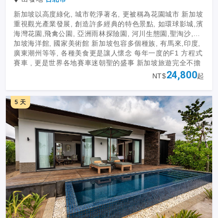
新加坡以高度綠化, 城市乾淨著名, 更被稱為花園城市 新加坡
重視觀光產業發展, 創造許多經典的特色景點, 如環球影城,濱
海灣花園,飛禽公園, 亞洲雨林探險園, 河川生態園,聖淘沙,新
加坡海洋館, 國家美術館 新加坡包容多個種族, 有馬來,印度,
廣東潮州等等, 各種美食更是讓人懷念 每年一度的F1 方程式
賽車 , 更是世界各地賽車迷朝聖的盛事 新加坡旅遊完全不擔
心言語不通, 華語, 台語都可通 這是可以完全安心放心自由行
24,800
NT$
起
的國家, 包車旅遊提供貼心與方便的選擇
5 天