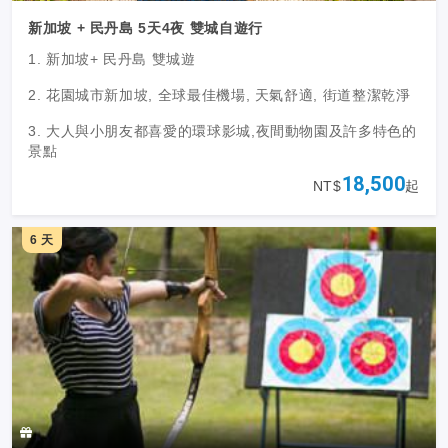
新加坡 + 民丹島 5天4夜 雙城自遊行
1. 新加坡+ 民丹島 雙城遊
2. 花園城市新加坡, 全球最佳機場, 天氣舒適, 街道整潔乾淨
3. 大人與小朋友都喜愛的環球影城,夜間動物園及許多特色的
景點
18,500
NT$
起
4. 民丹島世外桃源, 房間寬敞, 設備齊全, 輕鬆度假
5. 私人海灘, 路上水上活動豐富
6 天
6. 兩個特色度假勝地, 一趟旅程都享受到