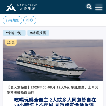
行程類別
排序
#東地中海
#精選推薦
12 天
【名人無極號】2026年05-08月 12天9夜 希臘雙島、土耳其
愛琴海郵輪自由行
吃喝玩樂全自主 2人或多人同遊皆自在
24
小時海上不夜城 見證優質慢活旅遊