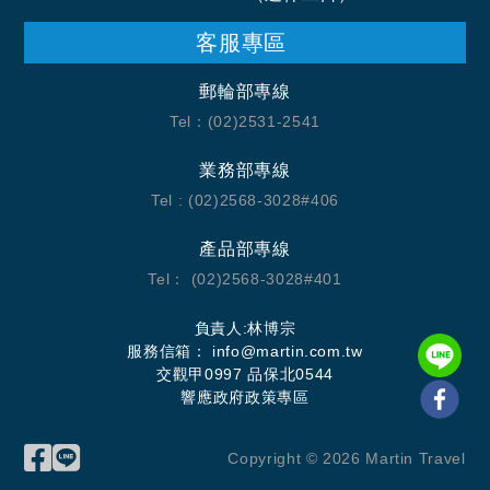
店距離美溪海灘 3.9 英里（6.3 公里），距離安邦海灘 5.9 英
里（9.5 公里）。
客服專區
您可到 SPA 慰勞一下自己，這裡提供按摩、身體護理和麵部
護理。在私家海灘度過一天后，可以享受室外游泳池和健身
郵輪部專線
中心等其他度假設施。此飯店的其他設施包括免費 WiFi、禮
賓服務和野餐區。藉助免費海灘班車，您可以方便地去沖
Tel：(02)2531-2541
浪、享受沙灘。
您可以到餐廳享用一頓美餐；也可以去咖啡館吃些點心。或
業務部專線
者可以待在房間裡，享受飯店的部分時段客房送餐服務。每
Tel : (02)2568-3028#406
天一次免費招待會舉行免費招待會，您可以藉此結識其他房
客。忙碌了一天后，可以去酒吧/酒廊或池畔酒吧小酌一番，
輕鬆一下。
產品部專線
特色服務/設施包括商務中心、大廳免費報紙和乾洗/洗衣服
Tel： (02)2568-3028#401
務。這家飯店的活動設施包括會議中心和會議室。房客可付
費乘坐往返機場班車，飯店還提供免費自助停車。
負責人:林博宗
有 308 間客房提供迷你吧和平板電視；您定能在旅途中找到
服務信箱：
info@martin.com.tw
家的舒適。客房設有私人陽台。提供免費無線網絡，方便您
交觀甲0997 品保北0544
與朋友保持聯繫；有線頻道可滿足您的娛樂需求。浴室提供
響應政府政策專區
淋浴設施，配有大花灑淋浴噴頭和免費洗浴用品。
Copyright ©
2026
Martin Travel