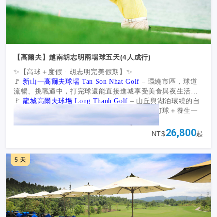
【高爾夫】越南胡志明兩場球五天(4人成行)
✨【高球＋度假 · 胡志明完美假期】✨
🚩
新山一高爾夫球場 Tan Son Nhat Golf
– 環繞市區，球道
流暢、挑戰適中，打完球還能直接進城享受美食與夜生活。
🚩
龍城高爾夫球場 Long Thanh Golf
– 山丘與湖泊環繞的自
然球道，遠離塵囂，涼爽微風讓人忘卻炎熱。打球＋養生一
次滿足！
🏖 打球之餘，別錯過西貢河遊船、在地咖啡文化，打造專屬
26,800
NT$
起
的高球度假回憶。
5 天