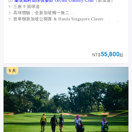
🏌️‍♂️
蘭花鄉村高球俱樂部 Orchid Country Club
（新加坡）
✨ 三座 9 洞球道
✨ 高球體驗，全新加坡獨一無二
✨ 曾舉辦新加坡公開賽 & Handa Singapore Classic
🏌️‍♂️
民丹島麗雅高爾夫俱樂部 Ria Bintan 、 民丹島拉古娜高
爾夫俱樂部 Laguna Bintan
（印尼民丹島）
🌊 Ria
Bintan
：Gary Player 設計，國際職業賽事場地
🌳 Laguna
Bintan
：Greg Norman 原創，後由 Paul Jensen 改
💡 專業球道 × 世界級設計師 → 你的每一次揮桿，都是一場
造，海濱＋熱帶叢林完美融合
55,800
傳奇！
NT$
起
🏝️
除了綠茵球道，還有滿滿驚喜 🎉
5 天
📍
【牛車水】
感受新加坡華人文化與傳統美食
📍
【佛牙寺龍華院】
唐代風格佛塔，內藏佛教聖物，絕對震
撼
📍
【藍湖＋黃金沙丘】
民丹沙漠奇景，IG 必拍打卡點，彷彿
再搭配：精油按摩 60 分鐘 💆 ＋ 松發肉骨茶、奎籠海鮮餐
置身中東
🦞
、娘惹自助餐
📍
【紅樹林螢火蟲】
夜遊生態奇觀，點點星光，浪漫滿分
👉 玩高球、賞美景、嚐美食，一次滿足！