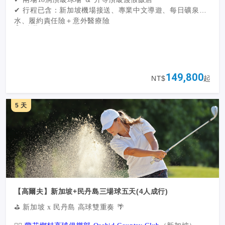
✔ 行程已含：新加坡機場接送、專業中文導遊、每日礦泉
水、履約責任險＋意外醫療險
🏨 精選飯店：
─
新加坡聖淘沙索菲特溫泉渡假村 Sofitel Singapore
Sentosa-升等
豪華花園景觀房
Luxury Garden Room
─
新加坡聖淘沙萊佛士飯店 Raffles Sentosa Singapore-升等
⛳ 精選球場：
Sunset One-Bedroom Pool Villa
日落一臥室泳池別墅
149,800
NT$
起
─ Sentosa Golf Club (The Serapong 或 The Tanjong)——世
界百佳、高爾夫錦標賽級別球場。
5 天
【高爾夫】新加坡+民丹島三場球五天(4人成行)
⛳ 新加坡 x 民丹島 高球雙重奏 🌴