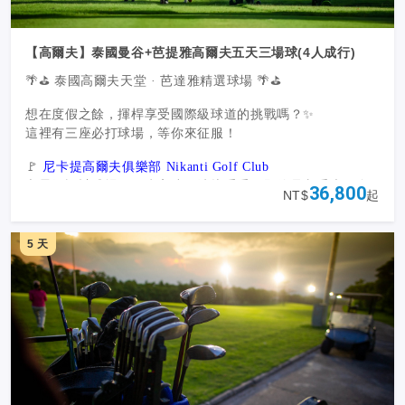
【高爾夫】泰國曼谷+芭提雅高爾夫五天三場球(4人成行)
🌴⛳ 泰國高爾夫天堂 · 芭達雅精選球場 🌴⛳
想在度假之餘，揮桿享受國際級球道的挑戰嗎？✨
這裡有三座必打球場，等你來征服！
🚩
尼卡提高爾夫俱樂部 Nikanti Golf Club
六星級設計球場，果嶺高速＋沙坑重重，即使是老手也要全
36,800
NT$
起
神貫注！
洞數：18｜6,789碼｜Par 72
🚩
鳳凰高爾夫鄉村俱樂部 Phoenix Golf & Country Club
5 天
三大9洞主題球道（山景、湖景、海景）一次玩遍大自然。
洞數：27｜18洞約6,812碼｜Par 72
🚩
帕塔納高爾夫鄉村俱樂部 Pattana Golf Club
芭達雅唯一擁有「Par 6」的挑戰球道！絕對是球手的試煉
場。
洞數：27｜18洞約7,301碼｜Par 72
🏌️‍♂️ 無論你是追求極致挑戰，還是想邊打邊欣賞海景與山景，
泰國芭達雅，都是你的完美高爾夫目的地！🌞