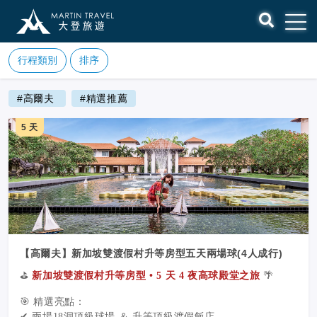
行程類別
排序
#高爾夫
#精選推薦
5 天
【高爾夫】新加坡雙渡假村升等房型五天兩場球(4人成行)
⛳
新加坡雙渡假村升等房型 • 5 天 4 夜高球殿堂之旅
🌴
🎯 精選亮點：
✔ 兩場18洞頂級球場 ＆ 升等頂級渡假飯店