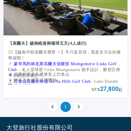
【高爾夫】越南峴港兩場球五天(4人成行)
🏌️‍♂️【越南中部高爾夫雙星 ✨】不只是高球，更是全方位的奢
華假期！
🚩
蒙哥馬利林克斯高爾夫俱樂部 Montgomerie Links Golf
Club
– 名人堂球星 Colin Montgomerie 親手設計，榮登亞洲
🚡 搭乘世界最長纜車登上巴拿山
十大精英球場之一。
🍷 贈送百年酒窖品酒體驗
🚩
巴拿山高爾夫球場 Ba Na Hills Golf Club
– Luke Donald
🌉 漫步巨手黃金橋
首件設計代表作，名列世界百大球場。
27,800
NT$
起
🎡 Fantasy Park 樂園放鬆身心
⛳️ 18 洞專業挑戰｜國際級綠茵球道｜滿足高球迷的每一次揮
🌊 美溪沙灘與五行山完美收尾
桿夢！
1
大登旅行社股份有限公司