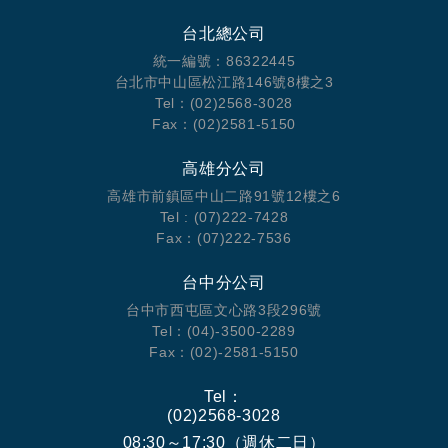
台北總公司
統一編號：86322445
台北市中山區松江路146號8樓之3
Tel：(02)2568-3028
Fax：(02)2581-5150
高雄分公司
高雄市前鎮區中山二路91號12樓之6
Tel : (07)222-7428
Fax：(07)222-7536
精選飯店:
台中分公司
峴港卡里奈飯店|Carinae Danang Hotel
豪華套房 或同等级
台中市西屯區文心路3段296號
忙碌一天后，不妨在我們全新的豪華單臥套房中放鬆身心。
Tel：(04)-3500-2289
我們40平方公尺的套房配有舒適的大床和寬敞獨立的起居
Fax：(02)-2581-5150
開業時間：2019
區，為您帶來舒適便捷的入住體驗。所有單臥套房均設有私
客房數量：308
人陽台，可俯瞰附近的高爾夫球場和我們豪華的室外泳池。
電話：+84-236-3923333
Tel：
Carinae峴港飯店位於峴港五行山，距離傳奇峴港高爾夫度假
(02)2568-3028
村只有 3 分鐘車程，且距離五行山有 6 分鐘車程。 此海灘飯
08:30～17:30（週休二日）