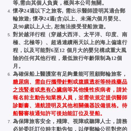
等,需由其個人負責，概與本公司無關。
懷孕24週以下之旅客, 需出示醫師證明其適合郵
輪旅遊; 懷孕24週(含)以上、未滿
六個月嬰兒、
及90歲以上人士, 恕無法接受登船旅遊。
對於越洋行程（穿越大西洋、太平洋、印度、南
極、北極等）、超過連續兩天以上的海上偏遠行
程，以及可能對6至12 個月大的嬰兒構成重大風
險的任何其他行程，最低旅行年齡限制為12個
月。
為確保船上醫護室有足夠量能可照顧郵輪旅客，
糖尿病
、
需自行攜帶針劑
或
腹膜透析等特殊藥品
之洗腎者
或
患有心臟病
等其他慢性疾病者，請於
報名前主動告知業務人員，並需依規定提供醫師
診斷書、適航證明及其他相關儀器設備規格。待
船醫審核通知許可後始能訂位及登船。
為保障旅客安全，殘障、視障或聽障人士，請務
必於委託訂位時主動告知，以便郵輪公司對您的