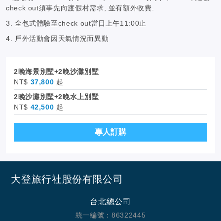
check out須事先向渡假村需求, 並有額外收費.
3. 全包式體驗至check out當日上午11:00止
4. 戶外活動會因天氣情況而異動
2晚海景別墅+2晚沙灘別墅
NT$
37,800
起
2晚沙灘別墅+2晚水上別墅
NT$
42,500
起
專人訂購
大登旅行社股份有限公司
台北總公司
統一編號：86322445